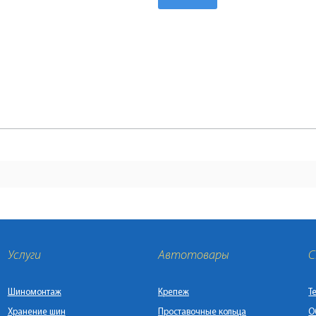
Услуги
Автотовары
С
Шиномонтаж
Крепеж
Т
Хранение шин
Проставочные кольца
О