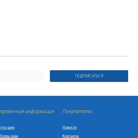
ПОДПИСАТЬСЯ
правочная информация
Покупателю
есты шин
Новости
бзоры шин
Контакты