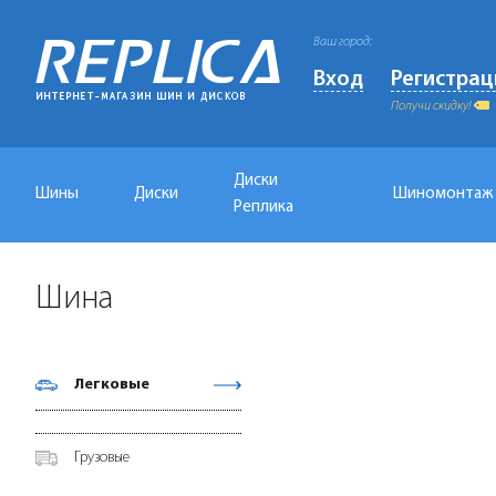
Ваш город:
Вход
Регистрац
Получи скидку!
Диски
Шины
Диски
Шиномонтаж
Реплика
Шина
Легковые
Грузовые