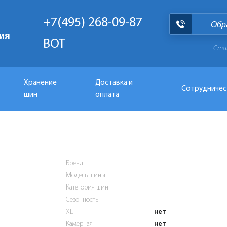
+7(495) 268-09-87
Обр
ия
BOT
Ста
Хранение
Доставка и
Сотрудничес
шин
оплата
Бренд
Модель шины
Категория шин
Сезонность
XL
нет
Камерная
нет