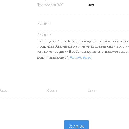
Технология ROF
нет
Рейтинг
Рейтинг
Литые диски AlutecBlackSun пользуются большой популярнос
продукции объясняется отличными рабочими характеристик
как, колесные диски BlackSunвыпускаются в широком ассорт
модели автомобилей.
Читать далее
Город
Срок в
Цена
Зимние