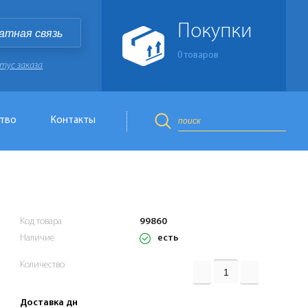
Покупки
атная связь
0
товаров
тус заказа
тво
Контакты
Код товара
99860
есть
Наличие
Количество
Доставка дн