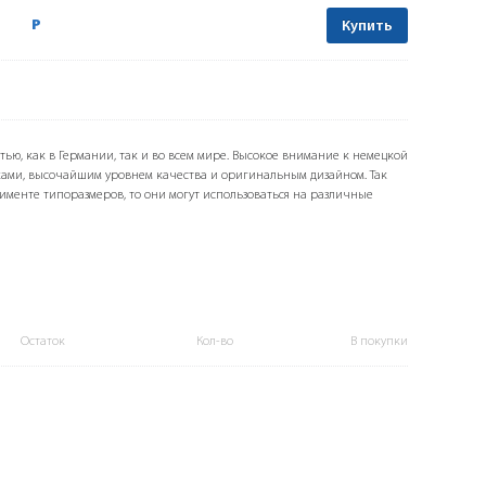
Р
Купить
тью, как в Германии, так и во всем мире. Высокое внимание к немецкой
ами, высочайшим уровнем качества и оригинальным дизайном. Так
именте типоразмеров, то они могут использоваться на различные
Остаток
Кол-во
В покупки