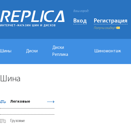
Ваш город:
Вход
Регистрация
Получи скидку!
Диски
Шины
Диски
Шиномонтаж
Реплика
Шина
Легковые
Грузовые