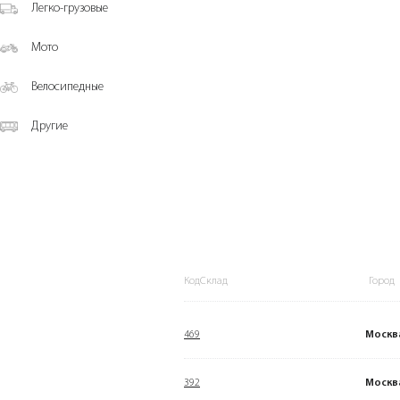
Легко-грузовые
Мото
Велосипедные
Другие
КодСклад
Город
469
Москв
392
Москв