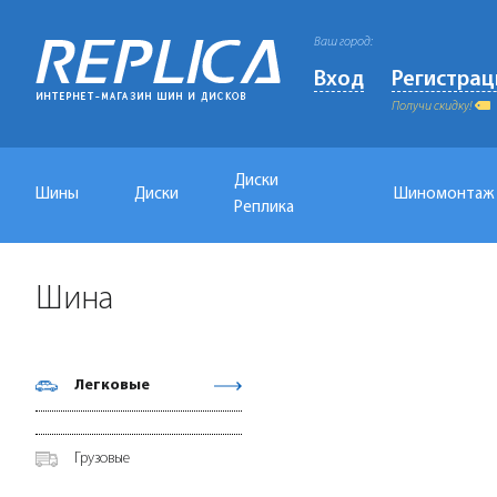
Ваш город:
Вход
Регистрац
Получи скидку!
Диски
Шины
Диски
Шиномонтаж
Реплика
Шина
Легковые
Грузовые