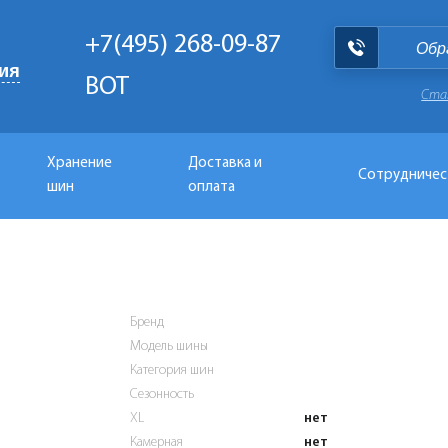
+7(495) 268-09-87
Обр
ия
BOT
Ста
Хранение
Доставка и
Сотрудничес
шин
оплата
Бренд
Модель шины
Категория шин
Сезонность
XL
нет
Камерная
нет