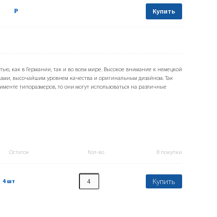
Р
Купить
тью, как в Германии, так и во всем мире. Высокое внимание к немецкой
ами, высочайшим уровнем качества и оригинальным дизайном. Так
именте типоразмеров, то они могут использоваться на различные
Остаток
Кол-во
В покупки
Купить
4 шт