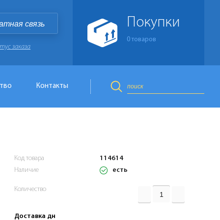
Покупки
атная связь
0
товаров
тус заказа
тво
Контакты
Код товара
114614
есть
Наличие
Количество
Доставка дн