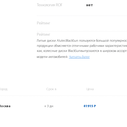
Технология ROF
нет
Рейтинг
Рейтинг
Литые диски AlutecBlackSun пользуются большой популярнос
продукции объясняется отличными рабочими характеристик
как, колесные диски BlackSunвыпускаются в широком ассорт
модели автомобилей.
Читать далее
Город
Срок в
Цена
Москва
+ 3 дн
41915 Р