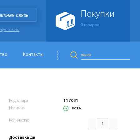
Покупки
атная связь
0
товаров
тус заказа
тво
Контакты
Код товара
117031
есть
Наличие
Количество
Доставка дн