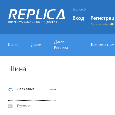
Ваш город:
Вход
Регистрац
Получи скидку!
Диски
Шины
Диски
Шиномонтаж
Реплика
Шина
Легковые
Грузовые