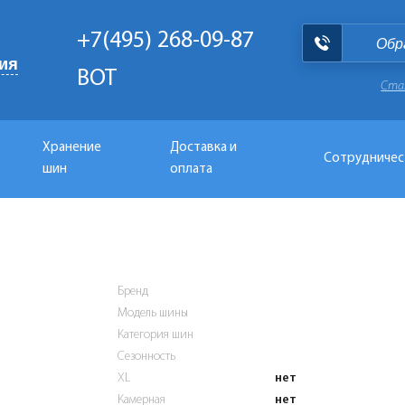
+7(495) 268-09-87
Обр
ия
BOT
Ста
Хранение
Доставка и
Сотрудничес
шин
оплата
Бренд
Модель шины
Категория шин
Сезонность
XL
нет
Камерная
нет