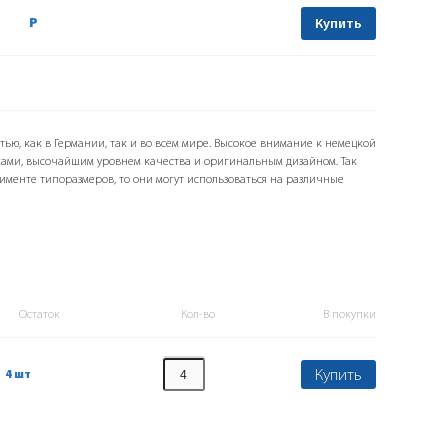
Р
Купить
тью, как в Германии, так и во всем мире. Высокое внимание к немецкой
ами, высочайшим уровнем качества и оригинальным дизайном. Так
именте типоразмеров, то они могут использоваться на различные
Остаток
Кол-во
В покупки
Купить
4 шт