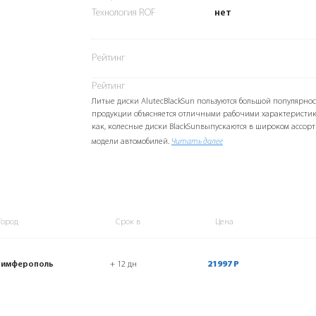
Технология ROF
нет
Рейтинг
Рейтинг
Литые диски AlutecBlackSun пользуются большой популярнос
продукции объясняется отличными рабочими характеристик
как, колесные диски BlackSunвыпускаются в широком ассорт
модели автомобилей.
Читать далее
Город
Срок в
Цена
Симферополь
+ 12 дн
21997 Р