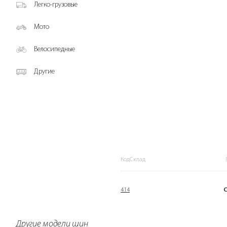
Легко-грузовые
Мото
Велосипедные
Другие
КодСклад
414
Другие модели шин