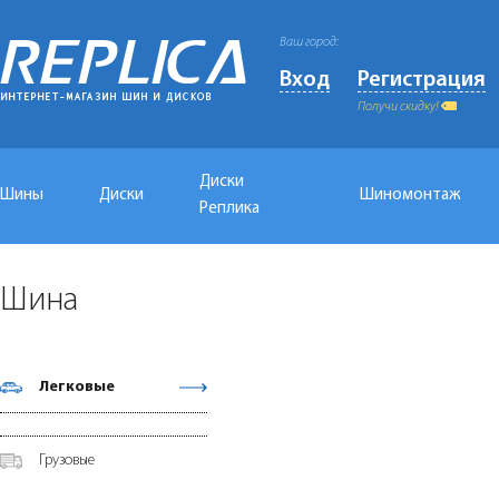
Ваш город:
Вход
Регистрация
Получи скидку!
Диски
Шины
Диски
Шиномонтаж
Реплика
Шина
Легковые
Грузовые