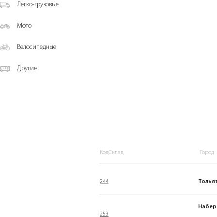
Легко-грузовые
Мото
Велосипедные
Другие
КодСклад
Город
244
Толья
Набер
253