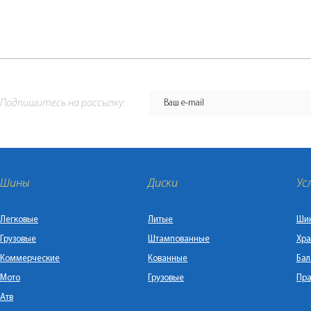
Подпишитесь на рассылку:
Шины
Диски
Ус
Легковые
Литые
Ши
Грузовые
Штампованные
Хра
Коммерческие
Кованные
Бал
Мото
Грузовые
Пра
Атв