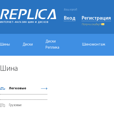
Ваш город:
Вход
Регистрация
Получи скидку!
Диски
Шины
Диски
Шиномонтаж
Реплика
Шина
Легковые
Грузовые