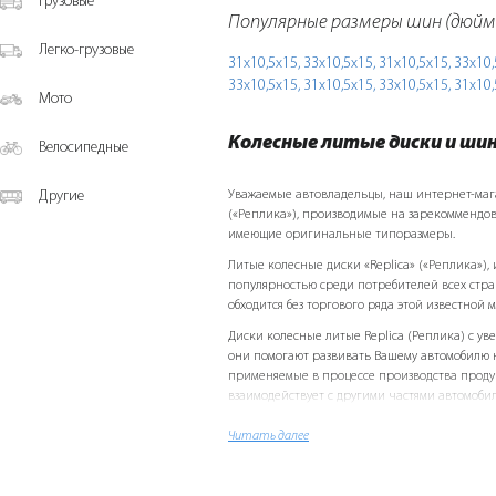
Грузовые
Популярные размеры шин (дюйм
Легко-грузовые
31х10,5х15,
33х10,5х15,
31х10,5х15,
33х10,
33х10,5х15,
31х10,5х15,
33х10,5х15,
31х10,
Мото
Колесные литые диски и ши
Велосипедные
Другие
Уважаемые автовладельцы, наш интернет-магази
(«Реплика»), производимые на зарекоммендов
имеющие оригинальные типоразмеры.
Литые колесные диски «Replicа» («Реплика»)
популярностью среди потребителей всех стр
обходится без торгового ряда этой известной 
Диски колесные литые Replicа (Реплика) с у
они помогают развивать Вашему автомобилю н
применяемые в процессе производства продук
взаимодействует с другими частями автомобиля
своего «железного друга», учтите и это преим
Читать далее
Следует отметить дизайн колесных литых диск
реальность самые необычные фантазии. p> Ка
R14, R15, R16, R17, R18 и прочих всевозможных 