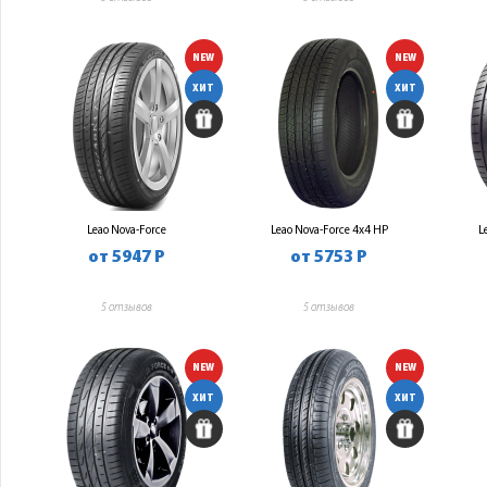
NEW
NEW
ХИТ
ХИТ
Leao Nova-Force
Leao Nova-Force 4x4 HP
L
от 5947 Р
от 5753 Р
5 отзывов
5 отзывов
NEW
NEW
ХИТ
ХИТ