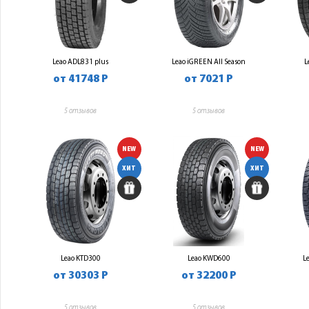
Leao ADL831 plus
Leao iGREEN All Season
L
от 41748 Р
от 7021 Р
5 отзывов
5 отзывов
NEW
NEW
ХИТ
ХИТ
Leao KTD300
Leao KWD600
L
от 30303 Р
от 32200 Р
5 отзывов
5 отзывов