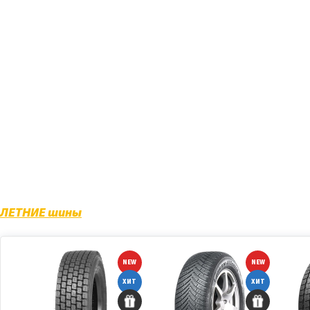
С дисками литыми «Реплика» у Вас появится 
преимущества, а также характер владельца.
В нашем магазине также можно найти большой
Nokian, MICHELIN, YOKOHAMA, BRIDGESTONE, C
ЛЕТНИЕ шины
NEW
NEW
ХИТ
ХИТ