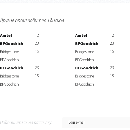
Другие производители дисков
12
12
Amtel
Amtel
23
23
BFGoodrich
BFGoodrich
15
15
Bridgestone
Bridgestone
BFGoodrich
BFGoodrich
23
23
BFGoodrich
BFGoodrich
15
15
Bridgestone
Bridgestone
BFGoodrich
BFGoodrich
Подпишитесь на рассылку: