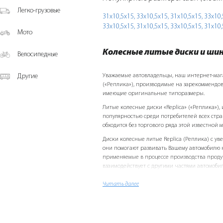
Легко-грузовые
31х10,5х15,
33х10,5х15,
31х10,5х15,
33х10,
33х10,5х15,
31х10,5х15,
33х10,5х15,
31х10,
Мото
Колесные литые диски и ши
Велосипедные
Другие
Уважаемые автовладельцы, наш интернет-магази
(«Реплика»), производимые на зарекоммендов
имеющие оригинальные типоразмеры.
Литые колесные диски «Replicа» («Реплика»)
популярностью среди потребителей всех стр
обходится без торгового ряда этой известной 
Диски колесные литые Replicа (Реплика) с у
они помогают развивать Вашему автомобилю н
применяемые в процессе производства продук
взаимодействует с другими частями автомобиля
своего «железного друга», учтите и это преим
Читать далее
Следует отметить дизайн колесных литых диск
реальность самые необычные фантазии. p> Ка
R14, R15, R16, R17, R18 и прочих всевозможных 
Opel, Mitsubishi...), как для легковых авто, т