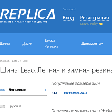
Ваш город:
Вход
Регистрация
Получи скидку!
Диски
Шины
Диски
Шиномонтаж
Реплика
Главная
Шины
Leao
Шины Leao. Летняя и зимняя резин
Популярные размеры шин
Легковые
R13
Все размеры R13
Грузовые
Популярные размеры шин (дюйм