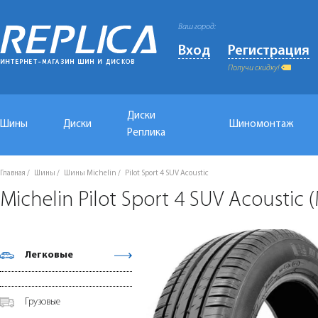
Ваш город:
Вход
Регистрация
Получи скидку!
Диски
Шины
Диски
Шиномонтаж
Реплика
Главная
Шины
Шины Michelin
Pilot Sport 4 SUV Acoustic
Michelin Pilot Sport 4 SUV Acoustic
Легковые
Грузовые