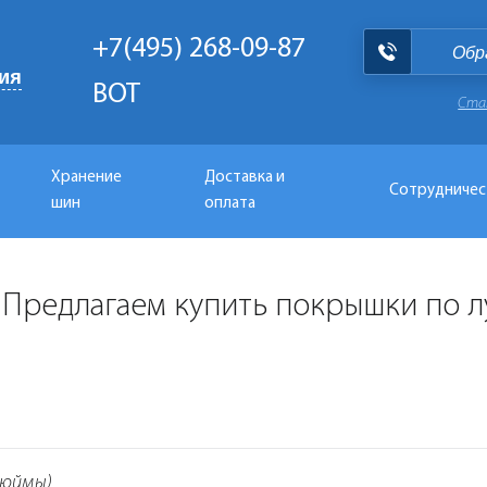
+7(495) 268-09-87
Обр
ия
BOT
Ста
Хранение
Доставка и
Сотрудничес
шин
оплата
 . Предлагаем купить покрышки по 
дюймы)