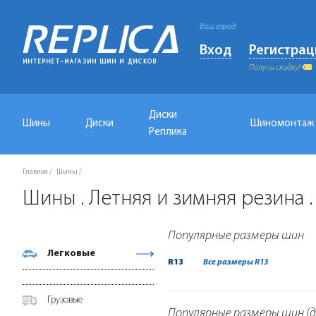
Ваш город:
Вход
Регистрац
Получи скидку!
Диски
Шины
Диски
Шиномонтаж
Реплика
Главная
Шины
Шины . Летняя и зимняя резина
Популярные размеры шин
Легковые
R13
Все размеры R13
Грузовые
Популярные размеры шин (