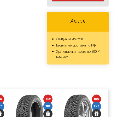
его технические
ак: Dunlop, Goodyear,
Акция
Скидка на монтаж
Бесплатная доставка по РФ
Хранение шин всего по 300 Р
комплект
EW
NEW
NEW
ИТ
ХИТ
ХИТ