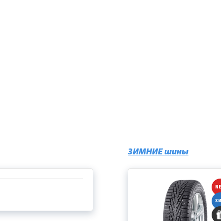
ится отличный шанс преобразить и подчеркнуть стиль Вашего автомобиля, отразить 
ьца.
льшой выбор летних и зимних автомобильных шин, таких известных производителей к
ONE, CONTINENTAL и многие другие.
ЗИМНИЕ шины
N
Х