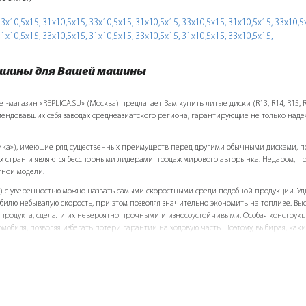
3х10,5х15,
31х10,5х15,
33х10,5х15,
31х10,5х15,
33х10,5х15,
31х10,5х15,
33х10,5
1х10,5х15,
33х10,5х15,
31х10,5х15,
33х10,5х15,
31х10,5х15,
33х10,5х15,
и шины для Вашей машины
магазин «REPLICA.SU» (Москва) предлагает Вам купить литые диски (R13, R14, R15, R16
мендовавших себя заводах среднеазиатского региона, гарантирующие не только надё
лика»), имеющие ряд существенных преимуществ перед другими обычными дисками, п
х стран и являются бесспорными лидерами продаж мирового авторынка. Недаром, пр
стной модели.
) с уверенностью можно назвать самыми скоростными среди подобной продукции. Уди
илю небывалую скорость, при этом позволяя значительно экономить на топливе. Вы
продукта, сделали их невероятно прочными и износоустойчивыми. Особая конструкц
мобиля, позволяя избегать потери гарантии на ходовую часть. Поэтому, выбирая, как
 преимущество Реплики.
х дисков «Replicа» («Реплика»). Они просто идеальны для тюнинга, предоставляют в
 p> Как мы уже говорили, в ассортименте нашего интернет-магазина имеются автом
ожных размеров, и абсолютно для всех марок автомобилей (BMW, Nissan, Honda, VW, Hyund
вто, так и для микроавтобусов и внедорожников.