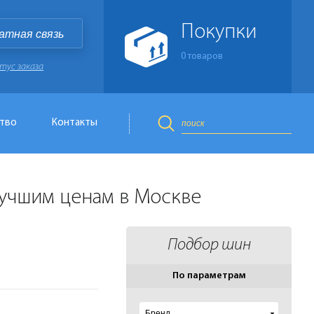
Покупки
атная связь
0
товаров
тус заказа
тво
Контакты
лучшим ценам в Москве
Подбор шин
По параметрам