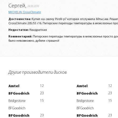
Сергей,
24.06.2016
MICHELIN CrossClimate
Достоинства:
Купил на смену Pirelli p7 которая отслужила 60тыс.км. Реши
CrossClimate 205/55 r16. Питерские перепады температуры в межсезонье прост
Недостатки:
Квадратная
Комментарий:
Питерские перепады температуры в межсезонье просто дос
было невозможно, дубели страшно!
Другие производители дисков
12
12
Amtel
Amtel
23
23
BFGoodrich
BFGoodrich
15
15
Bridgestone
Bridgestone
BFGoodrich
BFGoodrich
23
23
BFGoodrich
BFGoodrich