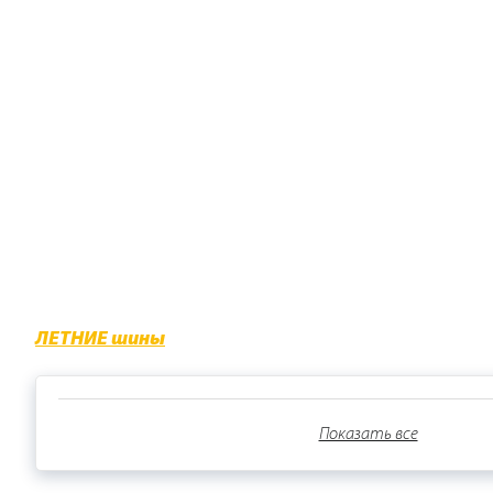
С дисками литыми «Реплика» у Вас появ
преимущества, а также характер владел
В нашем магазине также можно найти бо
Nokian, MICHELIN, YOKOHAMA, BRIDGEST
ЛЕТНИЕ шины
Показать все