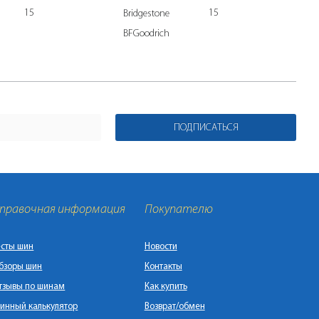
15
15
Bridgestone
BFGoodrich
ПОДПИСАТЬСЯ
правочная информация
Покупателю
есты шин
Новости
бзоры шин
Контакты
тзывы по шинам
Как купить
инный калькулятор
Возврат/обмен