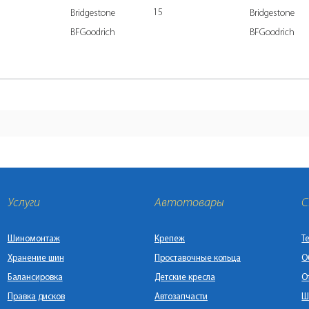
15
Bridgestone
Bridgestone
BFGoodrich
BFGoodrich
Услуги
Автотовары
С
Шиномонтаж
Крепеж
Т
Хранение шин
Проставочные кольца
О
Балансировка
Детские кресла
О
Правка дисков
Автозапчасти
Ш