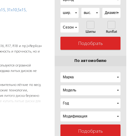
х15,
31х10,5х15,
Шипы
Runflat
Подобрать
, R17, R18 и пр.)«Replicа»
жность и прочность, но и
По автомобилю
ользуются огромной
одажа литых дисков не
вительно лёгкие по весу,
сокие технологии,
ия литого диска бережно
ие купить литые диски для
озможность воплотить в
обильные литые диски R13,
ai, Toyota, Ford, Volvo,
Подобрать