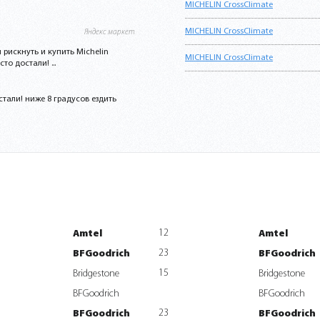
MICHELIN CrossClimate
MICHELIN CrossClimate
Яндекс маркет
л рискнуть и купить Michelin
MICHELIN CrossClimate
о достали! ...
тали! ниже 8 градусов ездить
12
Amtel
Amtel
23
BFGoodrich
BFGoodrich
15
Bridgestone
Bridgestone
BFGoodrich
BFGoodrich
23
BFGoodrich
BFGoodrich