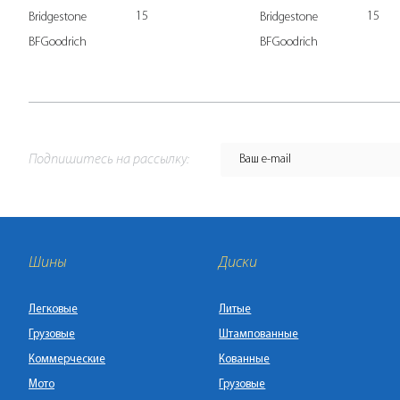
15
15
Bridgestone
Bridgestone
BFGoodrich
BFGoodrich
Подпишитесь на рассылку:
Шины
Диски
Легковые
Литые
Грузовые
Штампованные
Коммерческие
Кованные
Мото
Грузовые