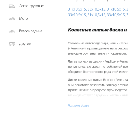
Легко-грузовые
31х10,5х15,
33х10,5х15,
31х10,5х15,
3
33х10,5х15,
31х10,5х15,
33х10,5х15,
3
Мото
Колесные литые диски 
Велосипедные
Другие
Уважаемые автовладельцы, наш интернет-
(«Реплика»), производимые на зареком
имеющие оригинальные типоразмеры.
Литые колесные диски «Replicа» («Реп
популярностью среди потребителей все
обходится без торгового ряда этой изве
Диски колесные литые Replicа (Реплика
они помогают развивать Вашему автомоб
применяемые в процессе производства 
взаимодействует с другими частями авто
своего «железного друга», учтите и это
Читать далее
Следует отметить дизайн колесных литы
реальность самые необычные фантазии.
R14, R15, R16, R17, R18 и прочих всевозм
Opel, Mitsubishi...), как для легковых а