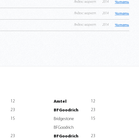
Яндекс маркет
2014
Читать
Яндекс маркет
2014
Читать
Яндекс маркет
2014
Читать
12
12
Amtel
23
23
BFGoodrich
15
15
Bridgestone
BFGoodrich
23
23
BFGoodrich