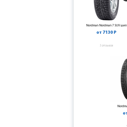
Nordman Nordman 7 SUV шип
от 7130 Р
5 отзывов
Nordm
о