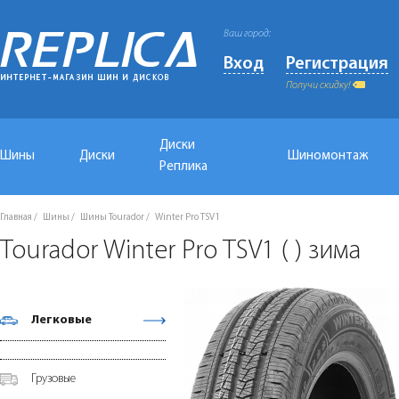
Ваш город:
Вход
Регистрация
Получи скидку!
Диски
Шины
Диски
Шиномонтаж
Реплика
Главная
Шины
Шины Tourador
Winter Pro TSV1
Tourador Winter Pro TSV1 ( ) зима
Легковые
Грузовые