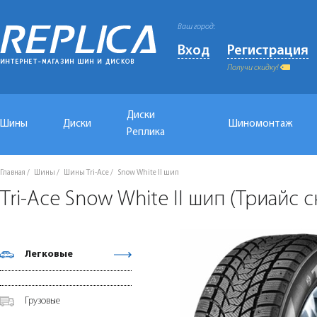
Ваш город:
Вход
Регистрация
Получи скидку!
Диски
Шины
Диски
Шиномонтаж
Реплика
Главная
Шины
Шины Tri-Ace
Snow White II шип
Tri-Ace Snow White II шип (Триайс с
Легковые
Грузовые