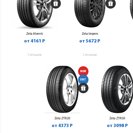
Zeta Alventi
Zeta Impero
от 4161 Р
от 5672 Р
5 отзывов
5 отзывов
NEW
ХИТ
Zeta ZTR20
Zeta ZTR50
от 4373 Р
от 3098 Р