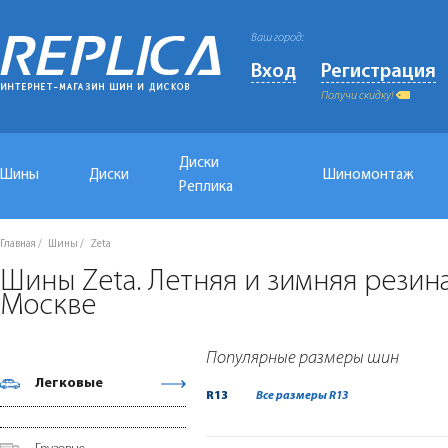
Ваш город:
Вход
Регистрация
Получи скидку!
Диски
Шины
Диски
Шиномонтаж
Реплика
Главная
Шины
Zeta
Шины Zeta. Летняя и зимняя резин
Москве
Популярные размеры шин
Легковые
R13
Все размеры R13