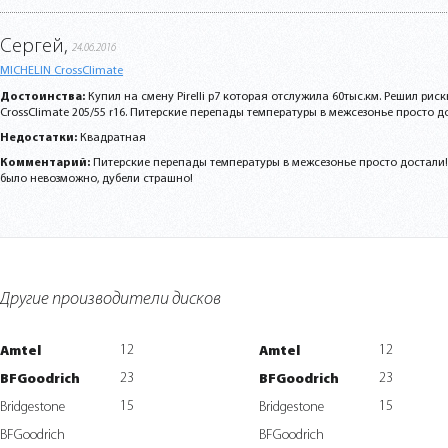
Сергей,
24.06.2016
MICHELIN CrossClimate
Достоинства:
Купил на смену Pirelli p7 которая отслужила 60тыс.км. Решил риск
CrossClimate 205/55 r16. Питерские перепады температуры в межсезонье просто дос
Недостатки:
Квадратная
Комментарий:
Питерские перепады температуры в межсезонье просто достали!
было невозможно, дубели страшно!
Другие производители дисков
12
12
Amtel
Amtel
23
23
BFGoodrich
BFGoodrich
15
15
Bridgestone
Bridgestone
BFGoodrich
BFGoodrich