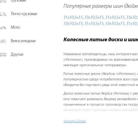
Грузовые
Популярные размеры шин (дюйм
Легко-грузовые
31х10,5х15,
33х10,5х15,
31х10,5х15,
33х10,
33х10,5х15,
31х10,5х15,
33х10,5х15,
31х10,
Мото
Колесные литые диски и ши
Велосипедные
Другие
Уважаемые автовладельцы, наш интернет-магази
(«Реплика»), производимые на зарекоммендов
имеющие оригинальные типоразмеры.
Литые колесные диски «Replicа» («Реплика»)
популярностью среди потребителей всех стр
обходится без торгового ряда этой известной 
Диски колесные литые Replicа (Реплика) с у
они помогают развивать Вашему автомобилю н
применяемые в процессе производства продук
взаимодействует с другими частями автомобиля
своего «железного друга», учтите и это преим
Читать далее
Следует отметить дизайн колесных литых диск
реальность самые необычные фантазии. p> Ка
R14, R15, R16, R17, R18 и прочих всевозможных 