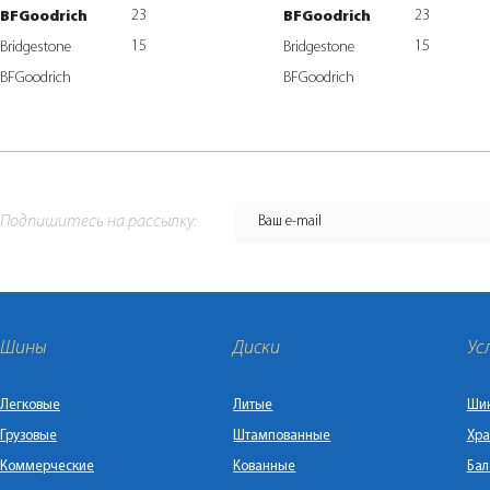
23
23
BFGoodrich
BFGoodrich
15
15
Bridgestone
Bridgestone
BFGoodrich
BFGoodrich
Подпишитесь на рассылку:
Шины
Диски
Ус
Легковые
Литые
Ши
Грузовые
Штампованные
Хра
Коммерческие
Кованные
Бал