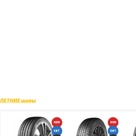
Opel, Mitsubishi...), как для легковых авто, т
С дисками литыми «Реплика» у Вас появится 
преимущества, а также характер владельца.
В нашем магазине также можно найти большой
Nokian, MICHELIN, YOKOHAMA, BRIDGESTONE, C
ЛЕТНИЕ шины
NEW
NEW
ХИТ
ХИТ